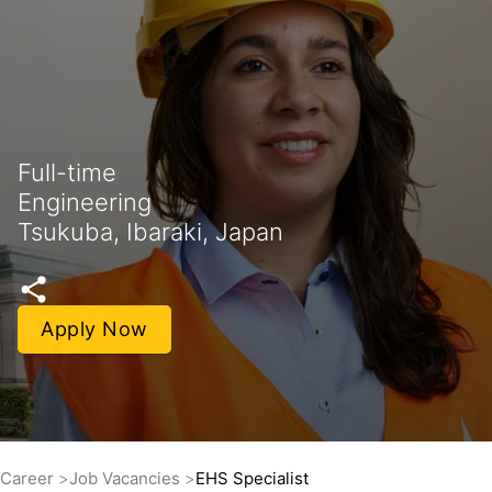
Full-time
Engineering
Tsukuba, Ibaraki, Japan
Apply Now
Career
Job Vacancies
EHS Specialist