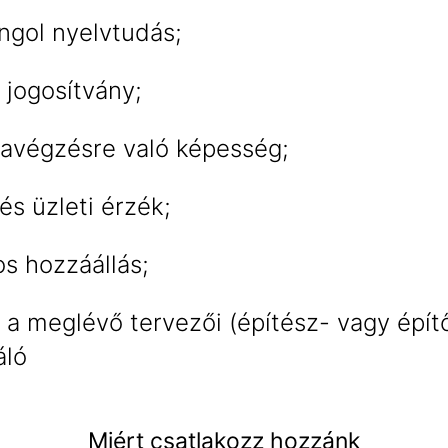
ngol nyelvtudás;
 jogosítvány;
avégzésre való képesség;
és üzleti érzék;
s hozzáállás;
t a meglévő tervezői (építész- vagy épí
áló
Miért csatlakozz hozzánk