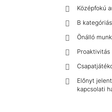
Középfokú a
B kategóriás
Önálló munk
Proaktivitás 
Csapatjátéko
Előnyt jelen
kapcsolati h