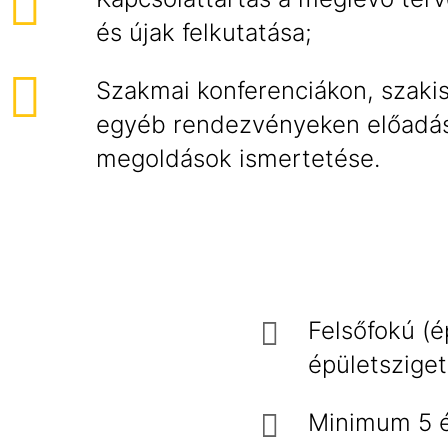
és újak felkutatása;
Szakmai konferenciákon, szakis
egyéb rendezvényeken előadás 
megoldások ismertetése.
Felsőfokú (é
épületszige
Minimum 5 é