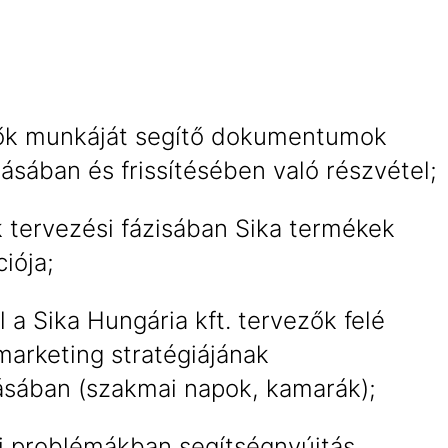
ők munkáját segítő dokumentumok
tásában és frissítésében való részvétel;
k tervezési fázisában Sika termékek
ciója;
 a Sika Hungária kft. tervezők felé
marketing stratégiájának
ásában (szakmai napok, kamarák);
i problémákban segítségnyújtás