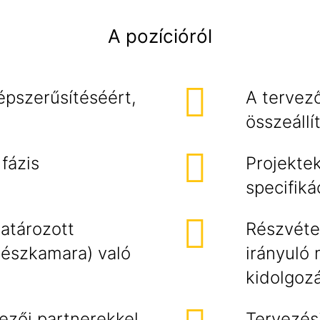
A pozícióról
épszerűsítéséért,
A tervez
összeállí
fázis
Projekte
specifiká
atározott
Részvétel
tészkamara) való
irányuló 
kidolgoz
ezői partnerekkel
Tervezés