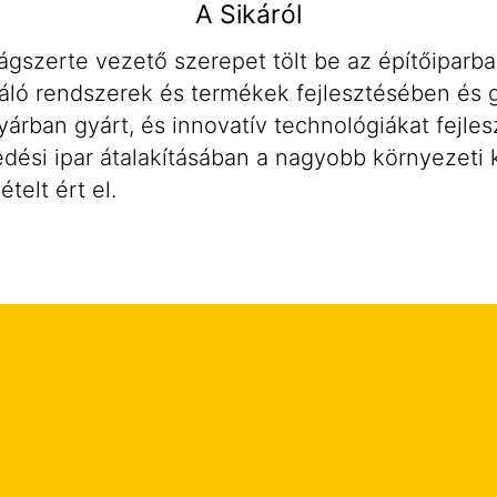
A Sikáról
ilágszerte vezető szerepet tölt be az építőiparb
gáló rendszerek és termékek fejlesztésében és 
yárban gyárt, és innovatív technológiákat fejles
edési ipar átalakításában a nagyobb környezeti 
telt ért el.