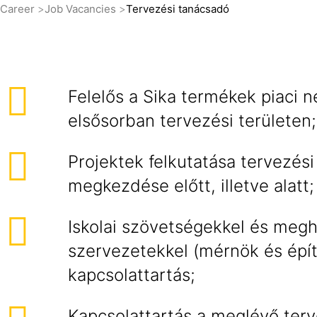
Career
Job Vacancies
Tervezési tanácsadó
Felelős a Sika termékek piaci n
elsősorban tervezési területen;
Projektek felkutatása tervezési 
megkezdése előtt, illetve alatt;
Iskolai szövetségekkel és megh
szervezetekkel (mérnök és épí
kapcsolattartás;
Kapcsolattartás a meglévő terv