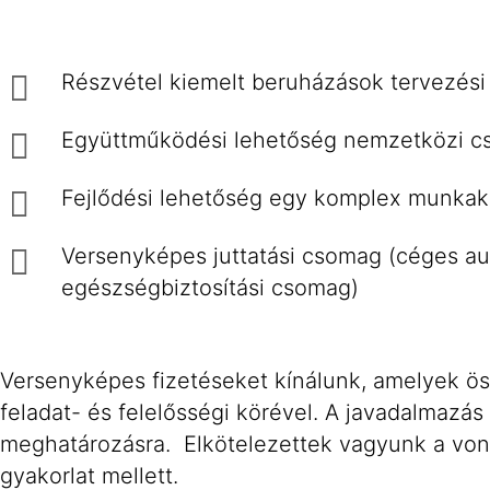
Részvétel kiemelt beruházások tervezés
Együttműködési lehetőség nemzetközi csa
Fejlődési lehetőség egy komplex munkak
Versenyképes juttatási csomag (céges autó,
egészségbiztosítási csomag)
Versenyképes fizetéseket kínálunk, amelyek ös
feladat- és felelősségi körével. A javadalmazá
meghatározásra. Elkötelezettek vagyunk a vona
gyakorlat mellett.