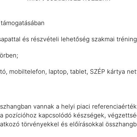
i támogatásában
pattal és részvételi lehetőség szakmai trénin
örben;
 mobiltelefon, laptop, tablet, SZÉP kártya nettó
szhangban vannak a helyi piaci referenciaérték
s a pozícióhoz kapcsolódó készségek, végzettsé
tkozó törvényekkel és előírásokkal összhangban