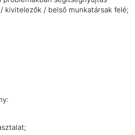
/ kivitelezők / belső munkatársak felé;
ny:
sztalat;