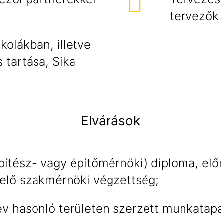
tervezők 
kolákban, illetve
tartása, Sika
Elvárások
pítész- vagy építőmérnöki) diploma, elő
telő szakmérnöki végzettség;
v hasonló területen szerzett munkatapa